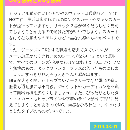
カジュアル感が強いTシャツやスウェットは通勤服としては
NGです。最近は床すれすれのロングスカートやマキシスカー
トが流行っていますが、リラックス感が強くだらしなく見え
てしまうことがあるので避けた方がいいでしょう。スカート
をはくなら膝丈やミモレ丈など上品な丈感のものがベストで
す。
また、ジーンズをOKとする職場も増えてきていますが、「ダ
メージ加工がなくきれいめのジーンズならOK」という意味
で、すべてのジーンズがOKなわけではありません。パンツな
ら無地のもの、タックやセンタープレスの入ったものにしま
しょう。すっきり見えるうえきちんと感が出ます。
胸元が大きく開いたトップスやノースリーブなど露出の多い
服装も通勤服には不向き。ジャケットやカーディガンを羽織
って露出面積を少なくしましょう。また、ぴったりとしたタ
イトスカートもヒップラインや下着のラインが出て下品に見
えてしまうことがあるのでNG。肉感をひろわない、ゆったり
としたタイプのものがいいですよ。
2019.08.01